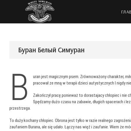
Перейти
Белый Симура
ЮЖНОРУССКАЯ ОВЧАРКА
к
ГЛА
содержимому
Буран Белый Симуран
B
uran jest magicznym psem. Zrównoważony charakter, miłoś
pracował ze mną w terapii dzieci autystycznych I nigdy nie 
Zakończył pracę ponieważ to dorastajacy chłopiec i nie c
Spędzamy dużo czasu na zabawie, długich spacerach i lezen
przestrzega.
To duży kochany chłopiec. Obrona jest tylko w razie realnego zagrożenia
zaufaniem Burana, ale się udało. Łączy nas więź i zaufanie. Wiem że móg