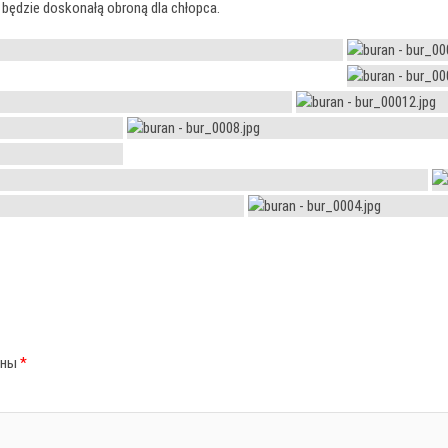
e będzie doskonałą obroną dla chłopca.
ены
*