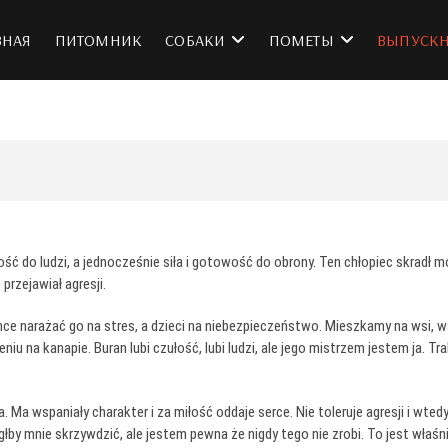
н
ВНАЯ
ПИТОМНИК
СОБАКИ
ПОМЕТЫ
ВЫПУСК
ć do ludzi, a jednocześnie siła i gotowość do obrony. Ten chłopiec skradł 
przejawiał agresji.
hce narażać go na stres, a dzieci na niebezpieczeństwo. Mieszkamy na wsi, w
iu na kanapie. Buran lubi czułość, lubi ludzi, ale jego mistrzem jestem ja. Tr
. Ma wspaniały charakter i za miłość oddaje serce. Nie toleruje agresji i wt
łby mnie skrzywdzić, ale jestem pewna że nigdy tego nie zrobi. To jest właśn