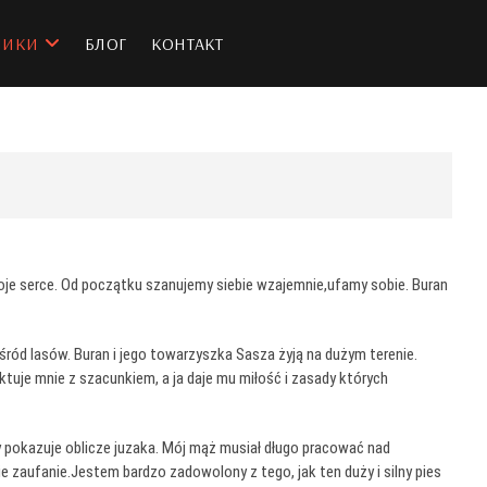
НИКИ
БЛОГ
КОНТАКТ
moje serce. Od początku szanujemy siebie wzajemnie,ufamy sobie. Buran
śród lasów. Buran i jego towarzyszka Sasza żyją na dużym terenie.
aktuje mnie z szacunkiem, a ja daje mu miłość i zasady których
edy pokazuje oblicze juzaka. Mój mąż musiał długo pracować nad
ie zaufanie.Jestem bardzo zadowolony z tego, jak ten duży i silny pies