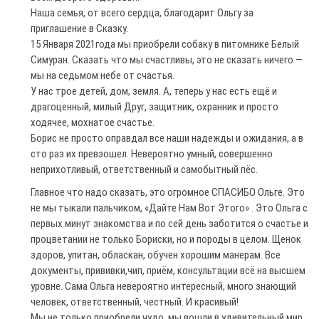
Наша семья, от всего сердца, благодарит Ольгу за
приглашение в Сказку.
15 Января 2021года мы приобрели собаку в питомнике Белый
Симуран. Сказать что мы счастливы, это не сказать ничего —
мы на седьмом небе от счастья.
У нас трое детей, дом, земля. А, теперь у нас есть ещё и
драгоценный, милый Друг, защитник, охранник и просто
ходячее, мохнатое счастье.
Борис не просто оправдал все наши надежды и ожидания, а в
сто раз их превзошел. Невероятно умный, совершенно
неприхотливый, ответственный и самобытный пёс.
Главное что надо сказать, это огромное СПАСИБО Ольге. Это
не мы тыкали пальчиком, «Дайте Нам Вот Этого» . Это Ольга с
первых минут знакомства и по сей день заботится о счастье и
процветании не только Бориски, но и породы в целом. Щенок
здоров, упитан, обласкан, обучен хорошим манерам. Все
документы, прививки,чип, приём, консультации всё на высшем
уровне. Сама Ольга невероятно интересный, много знающий
человек, ответственный, честный. И красивый!
Мы не только приобрели чудо, мы вошли в удивительный мир