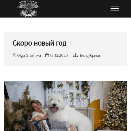
Перейти
Белый Симуран
ЮЖНОРУССКАЯ ОВЧАРКА
к
содержимому
Скоро новый год
Olga Grosheva
13.12.2020
Без рубрики