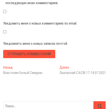
последующих моих комментариев.
Уведомить меня о новых комментариях по email.
Уведомлять меня о новых записях почтой.
Навигация
Предыдущая
Следующая
Назад
Далее
запись:
запись:
Властелин Белый Симуран
Львовский CACIB 17-18.07.2021
по
записям
Поиск…