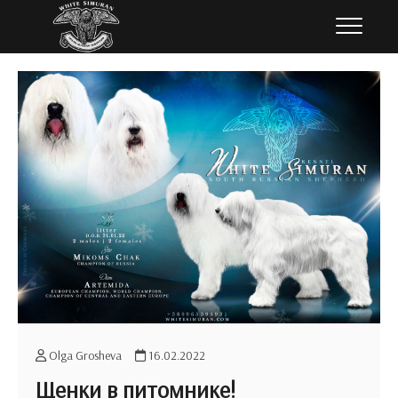
Перейти
Белый Симуран
ЮЖНОРУССКАЯ ОВЧАРКА
к
содержимому
Olga Grosheva
16.02.2022
Щенки в питомнике!