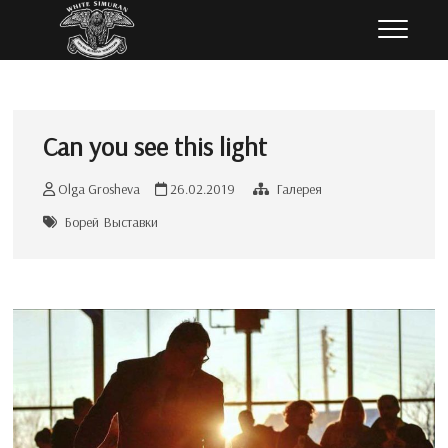
Перейти
Белый Симуран
ЮЖНОРУССКАЯ ОВЧАРКА
к
содержимому
Can you see this light
Olga Grosheva
26.02.2019
Галерея
Борей
Выставки