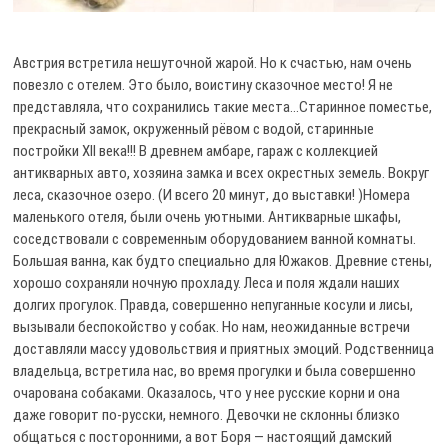
Австрия встретила нешуточной жарой. Но к счастью, нам очень
повезло с отелем. Это было, воистину сказочное место! Я не
представляла, что сохранились такие места…Старинное поместье,
прекрасный замок, окруженный рёвом с водой, старинные
постройки XII века!!! В древнем амбаре, гараж с коллекцией
антикварных авто, хозяина замка и всех окрестных земель. Вокруг
леса, сказочное озеро. (И всего 20 минут, до выставки! )Номера
маленького отеля, были очень уютными. Антикварные шкафы,
соседствовали с современным оборудованием ванной комнаты.
Большая ванна, как будто специально для Южаков. Древние стены,
хорошо сохраняли ночную прохладу. Леса и поля ждали наших
долгих прогулок. Правда, совершенно непуганные косули и лисы,
вызывали беспокойство у собак. Но нам, неожиданные встречи
доставляли массу удовольствия и приятных эмоций. Родственница
владельца, встретила нас, во время прогулки и была совершенно
очарована собаками. Оказалось, что у нее русские корни и она
даже говорит по-русски, немного. Девочки не склонны близко
общаться с посторонними, а вот Боря — настоящий дамский