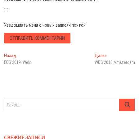
Уведомлять меня о новых записях почтой.
Навигация
Предыдущая
Следующая
Назад
Далее
запись:
запись:
EDS 2019, Wels
WDS 2018 Amsterdam
по
записям
Поиск…
СВЕЖИЕ ЗАПИСИ