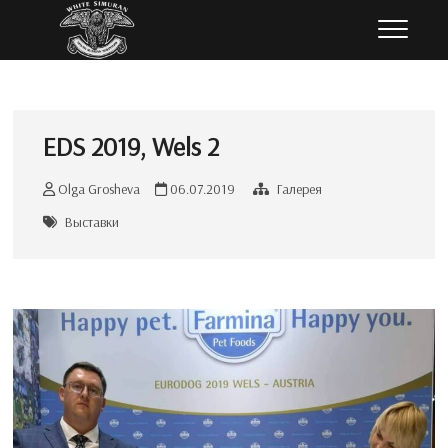
Перейти
Белый Симуран
ЮЖНОРУССКАЯ ОВЧАРКА
к
содержимому
EDS 2019, Wels 2
Olga Grosheva
06.07.2019
Галерея
Выставки